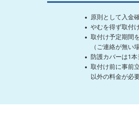
原則として入金確
やむを得ず取付
取付け予定期間
（ご連絡が無い
防護カバーは1本
取付け前に事前
以外の料金が必