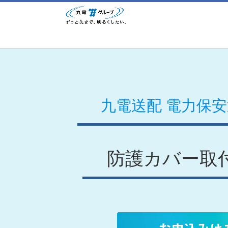
 九電送配 電力保
防護カバー取付