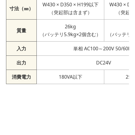
W430 × D350 × H199以下
W430 × D2
寸法（㎜）
（突起部は含まず）
（突起部
26kg
6
質量
（バッテリ5.9kg×2個含む）
（バッテリ1
入力
単相 AC100～200V 50/60Hz
出力
DC24V
消費電力
180VA以下
25