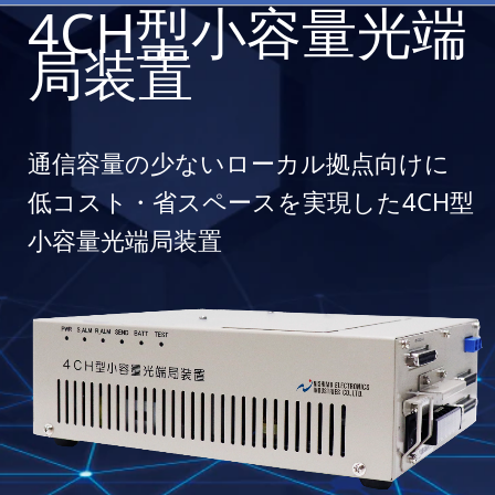
4CH型小容量光端
局装置
通信容量の少ないローカル拠点向けに
低コスト・省スペースを実現した4CH型
小容量光端局装置