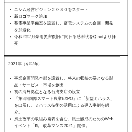
ニシム経営ビジョン２０３０をスタート
新ロゴマーク追加
蓄電事業準備室を設置し、蓄電システムの企画・開発
を加速化
令和2年7月豪雨災害復旧に関わる感謝状をQtnetより拝
受
2021年
（令和3年）
事業企画開発本部を設置し、将来の収益の要となる製
品・サービス・市場を創出
初の海外拠点となる台湾支店の設立
『第8回国際スマート農業EXPO』に「新型ミハラス」
を出展し、ミハラス技術の活用による導入事例を紹
介。
風土改革の取組み発表を含む、風土醸成のためのWeb
イベント「風土改革マンス2021」開催。