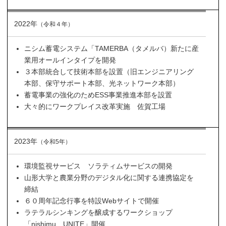
2022年
（令和４年）
ニシム蓄電システム「TAMERBA（タメルバ）新たに産
業用オールインタイプを開発
３本部統合して技術本部を設置（旧エンジニアリング
本部、保守サポート本部、光ネットワーク本部）
蓄電事業の強化のためESS事業推進本部を設置
大々的にワークプレイス改革実施 佐賀工場
2023年
（令和5年）
環境監視サービス ソラティムサービスの開発
山形大学と農業分野のデジタル化に関する連携協定を
締結
６０周年記念行事を特設Webサイトで開催
ラテラルシンキングを醸成するワークショップ
「nishimu UNITE」開催