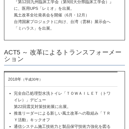
『第12回九州臨床工学会（第9回大分県臨床工学会）』
に、医用UPS「レミオ」を出展。
風土改革全社発表会を開催（6月・12月）
台湾国家プロジェクトに向け、台湾（雲林）展示会へ
「ミハラス」を出展。
ACT5 ～ 改革によるトランスフォーメー
ション
2018年
（平成30年）
完全自己処理型水洗トイレ「ＴＯＷＡＩＬＥＴ（トワ
イレ）」デビュー
第22回震災対策技術展に出展。
推進リーダーによる新しい風土改革への取組み「ＴＲ
Ｙ活動」キックオフ
通信システム施工技術力と製品保守技術力強化を図る