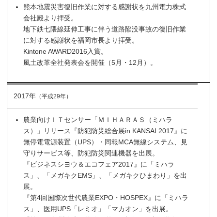
熊本地震災害復旧作業に対する感謝状を九州電力株式
会社殿より拝受。
地下鉄七隈線延伸工事に伴う道路陥没事故の復旧作業
に対する感謝状を福岡市長より拝受。
Kintone AWARD2016入賞。
風土改革全社発表会を開催（5月・12月）。
2017年
（平成29年）
農業向けＩＴセンサー「ＭＩＨＡＲＡＳ（ミハラ
ス）」リリース『防犯防災総合展in KANSAI 2017』に
無停電電源装置（UPS）・同報MCA無線システム、見
守りサービス等、防犯防災関連機器を出展。
『ビジネスシヨウ＆エコフェア2017』に「ミハラ
ス」、「メガキクEMS」、「メガキクひまわり」を出
展。
『第4回国際次世代農業EXPO・HOSPEX』に「ミハラ
ス」、医用UPS「レミオ」「マカオン」を出展。