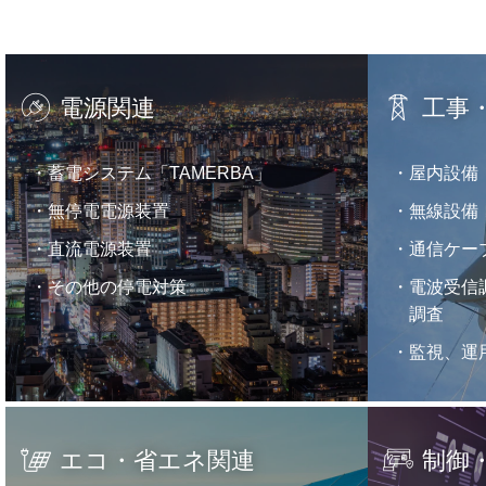
電源関連
工事
蓄電システム「TAMERBA」
屋内設備
無停電電源装置
無線設備
直流電源装置
通信ケー
その他の停電対策
電波受信
調査
監視、運
エコ・省エネ関連
制御