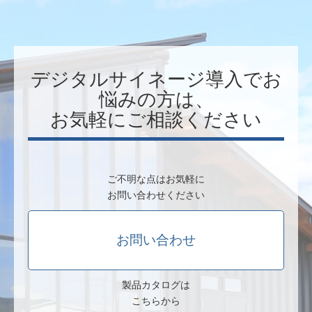
電源関連
工事・保守・監視関連
ICTソリューション関連
電力設備関連
エコ・省エネ関連
制御・通信・計測関連
監視・IoTサービス関連
その他