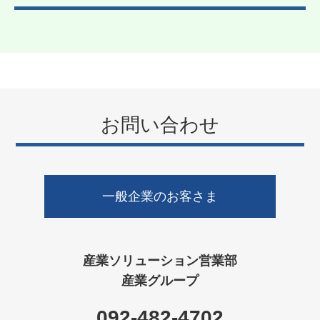
物産館、フードコート、１億円トイレなどがある「もみじ館」に
60型の大型ディスプレイを設置しています。
その他の導入実績
2019年8月 福岡県朝倉郡筑前町「道の駅 筑前みなみの里」
2021年8月 福岡県田川郡大任町「道の駅 おおとう桜街道」
2023年3月 福岡県大牟田市「道の駅 おおむた花ぷらす館」
その他、九州内の道の駅（７箇所）に導入した実績がございま