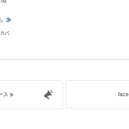
の取
ら
護カバ
ース
fac