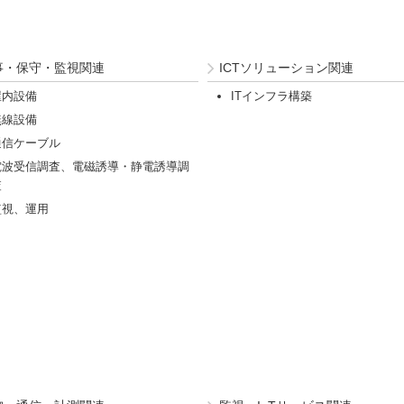
事・保守・監視関連
ICTソリューション関連
屋内設備
ITインフラ構築
無線設備
通信ケーブル
電波受信調査、電磁誘導・静電誘導調
査
監視、運用