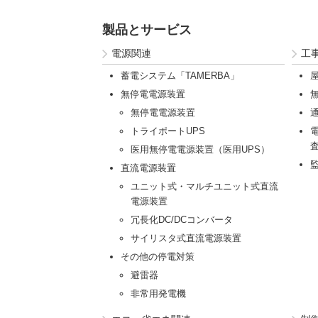
製品とサービス
電源関連
工
蓄電システム「TAMERBA」
無停電電源装置
無停電電源装置
トライポートUPS
医用無停電電源装置（医用UPS）
直流電源装置
ユニット式・マルチユニット式直流
電源装置
冗長化DC/DCコンバータ
サイリスタ式直流電源装置
その他の停電対策
避雷器
非常用発電機