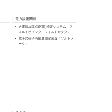
電力設備関連
送電線故障点(区間)標定システム「フ
ォルトポインタ・フォルトセクタ」
電子式碍子汚損量測定装置「ソルトメ
ータ」