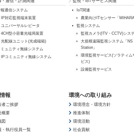
御・通信・計測関連
監視・IoTサービス関連
情報通信システム
IoT関連
IP対応監視端末装置
農業向けITセンサー「MIHAR
ユニバーサルレピータ
監視システム
4CH型小容量光端局装置
監視カメラ(ITV・CCTV)シス
光配線ユニット(光成端箱)
大規模遠隔監視システム「NS
Station」
コミュニティ無線システム
環境監視サービス(ソラティム
IPコミュニティ無線システム
ビス)
設備監視サービス
情報
環境への取り組み
表者ご挨拶
環境理念・環境方針
社概要
推進体制
織図
環境活動
員・執行役員一覧
社会貢献