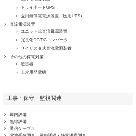
トライポートUPS
医用無停電電源装置（医用UPS）
直流電源装置
ユニット式直流電源装置
冗長化DC/DCコンバータ
サイリスタ式直流電源装置
その他の停電対策
避雷器
非常用発電機
工事・保守・監視関連
屋内設備
無線設備
通信ケーブル
電波受信調査、電磁誘導・静電誘導調査