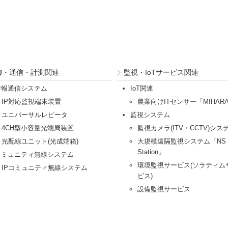
御・通信・計測関連
監視・IoTサービス関連
情報通信システム
IoT関連
IP対応監視端末装置
農業向けITセンサー「MIHAR
ユニバーサルレピータ
監視システム
4CH型小容量光端局装置
監視カメラ(ITV・CCTV)シス
光配線ユニット(光成端箱)
大規模遠隔監視システム「NS
Station」
コミュニティ無線システム
環境監視サービス(ソラティム
IPコミュニティ無線システム
ビス)
設備監視サービス