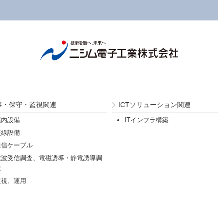
事・保守・監視関連
ICTソリューション関連
屋内設備
ITインフラ構築
無線設備
通信ケーブル
電波受信調査、電磁誘導・静電誘導調
査
監視、運用