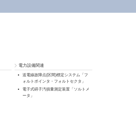
電力設備関連
送電線故障点(区間)標定システム「フ
ォルトポインタ・フォルトセクタ」
電子式碍子汚損量測定装置「ソルトメ
ータ」