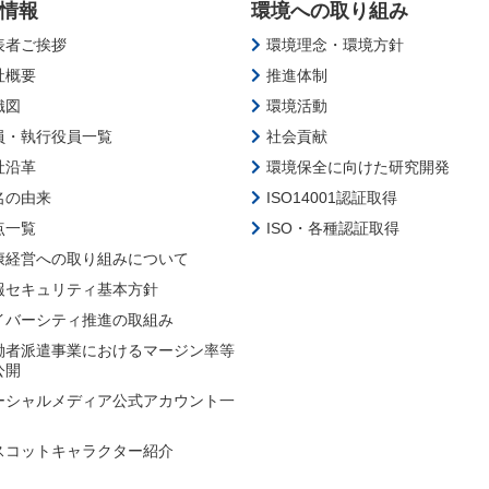
情報
環境への取り組み
表者ご挨拶
環境理念・環境方針
社概要
推進体制
織図
環境活動
員・執行役員一覧
社会貢献
社沿革
環境保全に向けた研究開発
名の由来
ISO14001認証取得
点一覧
ISO・各種認証取得
康経営への取り組みについて
報セキュリティ基本方針
イバーシティ推進の取組み
働者派遣事業におけるマージン率等
公開
ーシャルメディア公式アカウント一
スコットキャラクター紹介