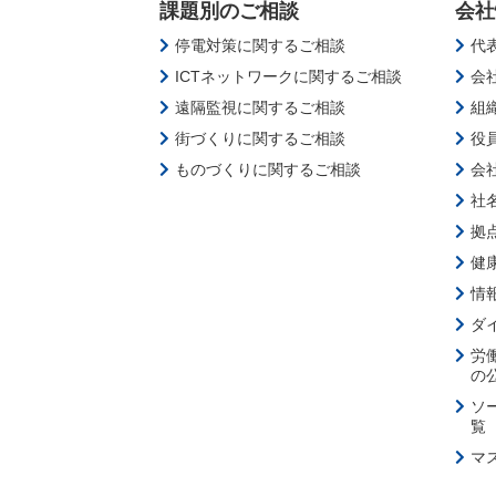
課題別のご相談
会社
停電対策に関するご相談
代
ICTネットワークに関するご相談
会
遠隔監視に関するご相談
組
街づくりに関するご相談
役
ものづくりに関するご相談
会
社
拠
健
情
ダ
労
の
ソ
覧
マ