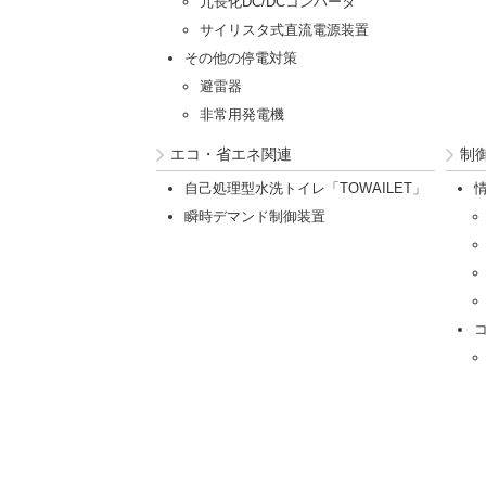
冗長化DC/DCコンバータ
サイリスタ式直流電源装置
その他の停電対策
避雷器
非常用発電機
エコ・省エネ関連
制
自己処理型水洗トイレ「TOWAILET」
瞬時デマンド制御装置