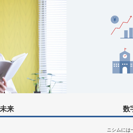
未来
数
ニシムには