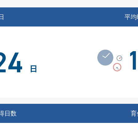
日
平均
得日数
育