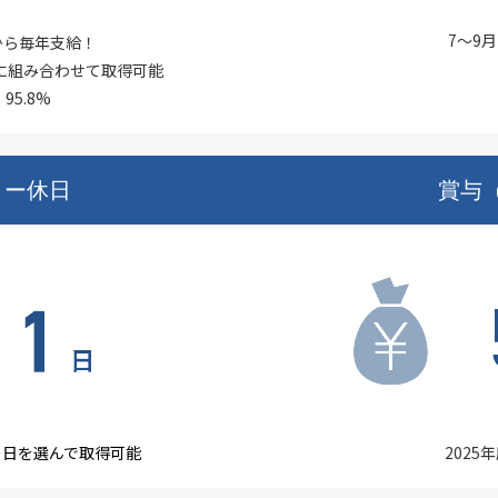
7～9
から毎年支給！
由に組み合わせて取得可能
95.8%
リー休日
賞与
の日を選んで取得可能
2025