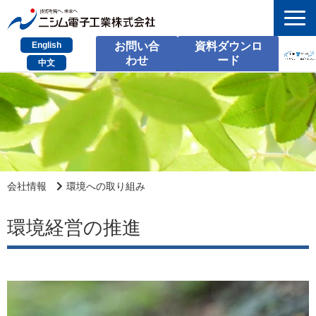
English
お問い合
資料ダウンロ
わせ
ード
中文
HOME
検索
製品とサービス
課題別のご相談
会社情報
環境への取り組み
会社情報
環境経営の推進
サポート情報
採用情報
お問い合わせ