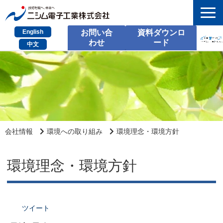
English
お問い合
資料ダウンロ
わせ
ード
中文
HOME
検索
製品とサービス
課題別のご相談
会社情報
環境への取り組み
環境理念・環境方針
会社情報
環境理念・環境方針
サポート情報
採用情報
ツイート
お問い合わせ