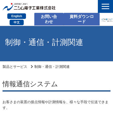
English
お問い合
資料ダウンロ
わせ
ード
中文
HOME
制御・通信・計測関連
検索
製品とサービス
課題別のご相談
製品とサービス
制御・通信・計測関連
会社情報
情報通信システム
サポート情報
採用情報
お客さまの装置の接点情報や計測情報を、様々な手段で伝送できま
す。
お問い合わせ