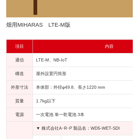
畑用MIHARAS　LTE-M版
項目
内容
通信
LTE-M、NB-IoT
構造
屋外設置円筒形
外形寸法
本体部：外径φ49.8、長さ1220 mm
質量
1.7kg以下
電源
一次電池 単一乾電池 3本
▼ 株式会社A･R･P 製品名：WD5-WET-SDI