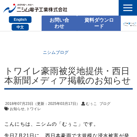
English
お問い合
資料ダウンロ
わせ
ード
中文
HOME
検索
ニシムブログ
製品とサービス
トワイレ豪雨被災地提供・西日
本新聞メディア掲載のお知らせ
課題別のご相談
会社情報
2018年07月23日
（更新：
2025年03月17日
）
むぅこ
ブログ
サポート情報
お知らせ
トワイレ
採用情報
こんにちは、ニシムの「むぅこ」です。
お問い合わせ
先日7月21日に、西日本豪雨で大規模な浸水被害が発