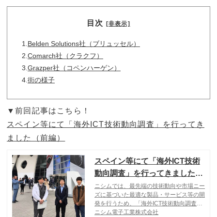
目次
[非表示]
1.
Belden Solutions社（ブリュッセル）
2.
Comarch社（クラクフ）
3.
Grazper社（コペンハーゲン）
4.
街の様子
▼前回記事はこちら！
スペイン等にて「海外ICT技術動向調査」を行ってき
ました（前編）
スペイン等にて「海外ICT技術
動向調査」を行ってきました
（前編）
ニシムでは、最先端の技術動向や市場ニー
ズに基づいた最適な製品・サービス等の開
発を行うため、「海外ICT技術動向調査」
を実施しています。 ICTに関する最新知見
ニシム電子工業株式会社