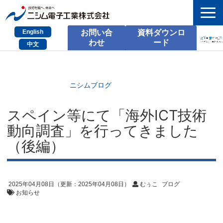
English
お問い合
資料ダウンロ
わせ
ード
中文
HOME
検索
ニシムブログ
製品とサービス
スペイン等にて「海外ICT技術
動向調査」を行ってきました
課題別のご相談
（後編）
会社情報
サポート情報
2025年04月08日
（更新：
2025年04月08日
）
むぅこ
ブログ
採用情報
お知らせ
お問い合わせ