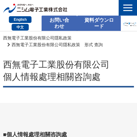
English
お問い合
資料ダウンロ
わせ
ード
中文
HOME
西無電子工業股份有限公司隱私政策
西無電子工業股份有限公司隱私政策 形式 查詢
検索
西無電子工業股份有限公司
製品とサービス
個人情報處理相關咨詢處
課題別のご相談
会社情報
サポート情報
採用情報
お問い合わせ
■個人情報處理相關咨詢處