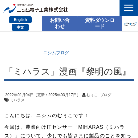
English
お問い合
資料ダウンロ
わせ
ード
中文
HOME
検索
ニシムブログ
製品とサービス
「ミハラス」漫画『黎明の風』
課題別のご相談
会社情報
2022年01月04日
（更新：
2025年03月17日
）
むぅこ
ブログ
ミハラス
サポート情報
こんにちは、ニシムのむぅこです！
採用情報
今回は、農業向けITセンサー「MIHARAS（ミハラ
お問い合わせ
ス）」について、少しでも皆さまに製品のことを知っ