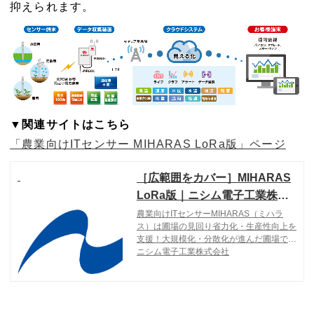
抑えられます。
▼関連サイトはこちら
「農業向けITセンサー MIHARAS LoRa版」ページ
［広範囲をカバー］MIHARAS
LoRa版｜ニシム電子工業株式
会社
農業向けITセンサーMIHARAS（ミハラ
ス）は圃場の見回り省力化・生産性向上を
支援！大規模化・分散化が進んだ圃場でも
手元で環境データの監視が可能です。MIH
ニシム電子工業株式会社
ARAS LoRa版は、親機・子機で広範囲を
カバーし、ランニングコストを抑えます。