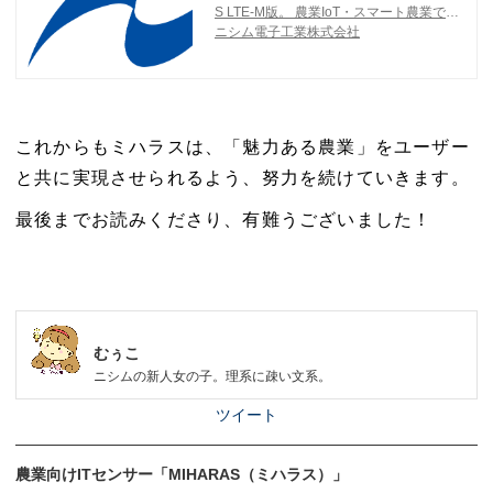
S LTE-M版。 農業IoT・スマート農業で環
境データの遠隔モニタリングを実現し、水
ニシム電子工業株式会社
田の水管理や見まわり、農作業省力化に貢
献します。
これからもミハラスは、「魅力ある農業」をユーザー
と共に実現さ
せられるよう、努力を続けていきます。
最後までお読みくださり、有難うございました！
むぅこ
ニシムの新人女の子。理系に疎い文系。
ツイート
農業向けITセンサー「MIHARAS（ミハラス）」