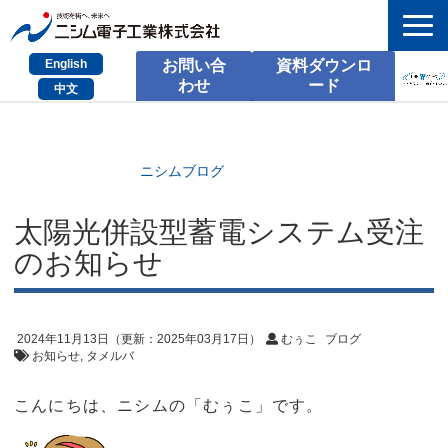
English
お問い合
資料ダウンロ
わせ
ード
中文
HOME
検索
ニシムブログ
製品とサービス
太陽光併設型蓄電システム受注
のお知らせ
課題別のご相談
会社情報
2024年11月13日
（更新：
2025年03月17日
）
むぅこ
ブログ
サポート情報
お知らせ
タメルバ
採用情報
こんにちは、ニシムの「むぅこ」です。
お問い合わせ