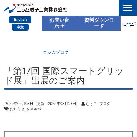
English
お問い合
資料ダウンロ
わせ
ード
中文
HOME
検索
ニシムブログ
製品とサービス
「第17回 国際スマートグリッ
ド展」出展のご案内
課題別のご相談
会社情報
2025年02月03日
（更新：
2025年03月17日
）
むぅこ
ブログ
サポート情報
お知らせ
タメルバ
採用情報
お問い合わせ