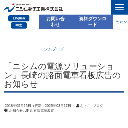
English
お問い合
資料ダウンロ
わせ
ード
中文
HOME
検索
ニシムブログ
製品とサービス
「ニシムの電源ソリューショ
ン」長崎の路面電車看板広告の
課題別のご相談
お知らせ
会社情報
サポート情報
2018年05月15日
（更新：
2025年03月17日
）
むぅこ
ブログ
採用情報
お知らせ
UPS
直流電源装置
お問い合わせ