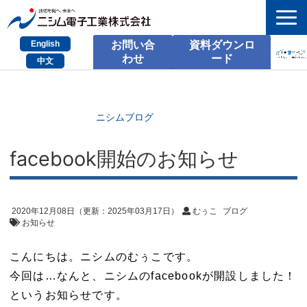
English
お問い合
資料ダウンロ
わせ
ード
中文
HOME
検索
ニシムブログ
製品とサービス
facebook開始のお知らせ
課題別のご相談
会社情報
2020年12月08日
（更新：
2025年03月17日
）
むぅこ
ブログ
お知らせ
サポート情報
こんにちは。ニシムのむぅこです。
採用情報
今回は…なんと、ニシムのfacebookが開設しました！
というお知らせです。
お問い合わせ