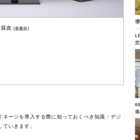
導
目次
[非表示]
L
交
6
道
イネージを導入する際に知っておくべき知識・デジ
していきます。