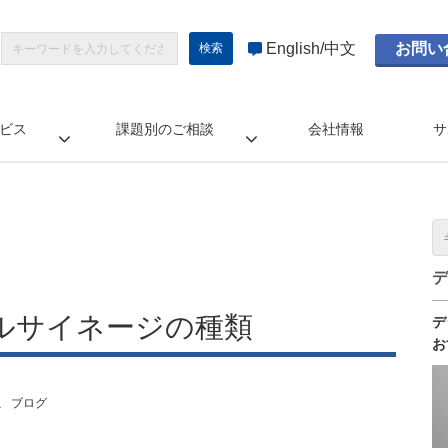
English
中文
お問い
ビス
課題別のご相談
会社情報
サ
デ
ルサイネージの種類
デ
お
こ
ブログ