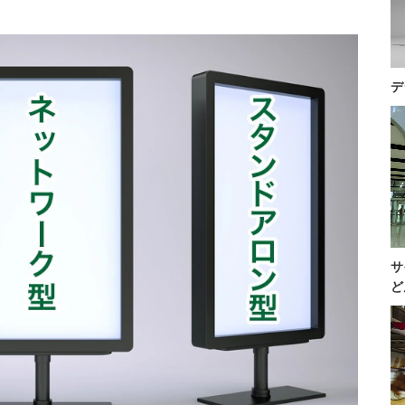
デ
サ
ど