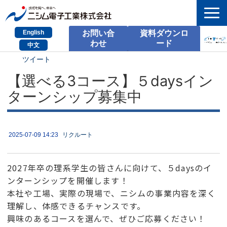
English
お問い合
資料ダウンロ
わせ
ード
中文
ツイート
HOME
【選べる3コース】５daysイン
検索
ターンシップ募集中
製品とサービス
課題別のご相談
2025-07-09 14:23
リクルート
会社情報
2027年卒の理系学生の皆さんに向けて、５daysのイ
サポート情報
ンターンシップを開催します！
本社や工場、実際の現場で、ニシムの事業内容を深く
採用情報
理解し、体感できるチャンスです。
興味のあるコースを選んで、ぜひご応募ください！
お問い合わせ