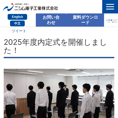
English
お問い合
資料ダウンロ
わせ
ード
中文
ツイート
HOME
2025年度内定式を開催しまし
検索
た！
製品とサービス
課題別のご相談
会社情報
サポート情報
採用情報
お問い合わせ