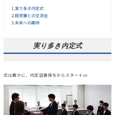
1.
実り多き内定式
2.
経営層との交流会
3.
未来への期待
実り多き内定式
式は厳かに、内定証書授与からスタート📜