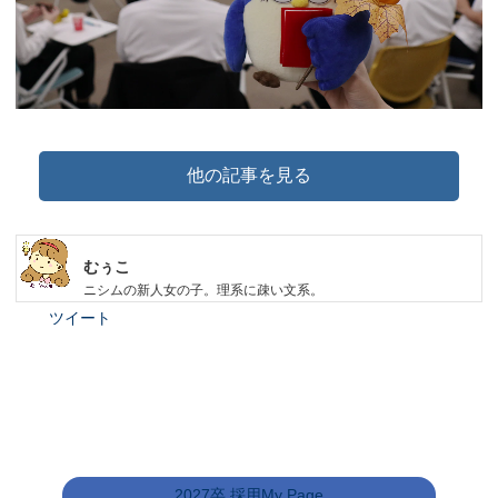
他の記事を見る
むぅこ
ニシムの新人女の子。理系に疎い文系。
ツイート
2027卒 採用My Page