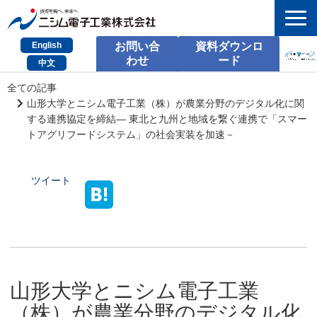
English
お問い合
資料ダウンロ
わせ
ード
中文
HOME
全ての記事
山形大学とニシム電子工業（株）が農業分野のデジタル化に関
検索
する連携協定を締結― 東北と九州と地域を繋ぐ連携で「スマー
トアグリフードシステム」の社会実装を加速－
製品とサービス
ツイート
課題別のご相談
会社情報
サポート情報
採用情報
山形大学とニシム電子工業
お問い合わせ
（株）が農業分野のデジタル化