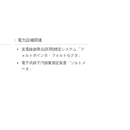
電力設備関連
送電線故障点(区間)標定システム「フ
ォルトポインタ・フォルトセクタ」
電子式碍子汚損量測定装置「ソルトメ
ータ」