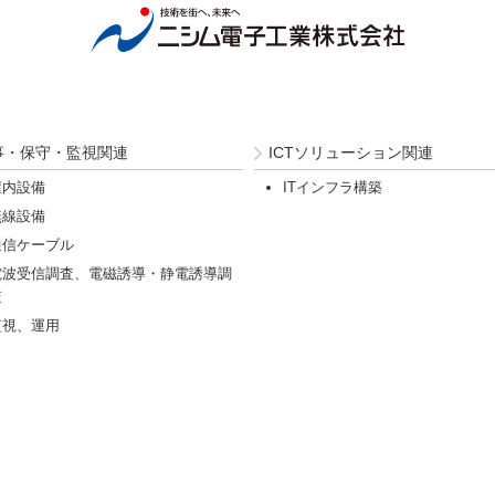
事・保守・監視関連
ICTソリューション関連
屋内設備
ITインフラ構築
無線設備
通信ケーブル
電波受信調査、電磁誘導・静電誘導調
査
監視、運用