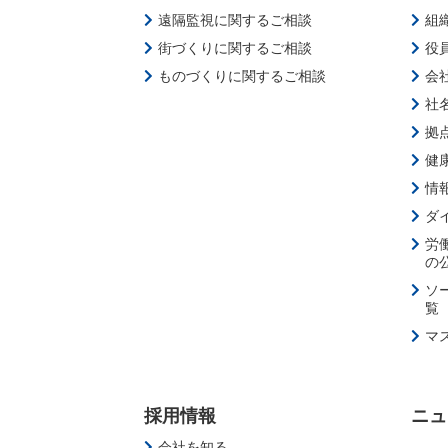
遠隔監視に関するご相談
組
街づくりに関するご相談
役
ものづくりに関するご相談
会
社
拠
健
情
ダ
労
の
ソ
覧
マ
採用情報
ニュ
会社を知る