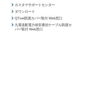
カスタマサポートセンター
ダウンロード
QTnet防護カバー取付 Web窓口
九電送配電力保安通信ケーブル防護カ
バー取付 Web窓口