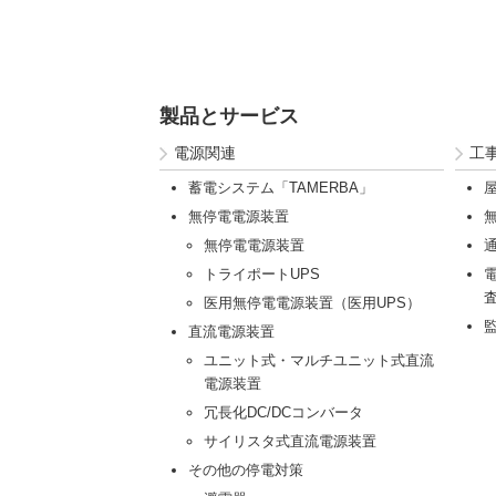
製品とサービス
電源関連
工
蓄電システム「TAMERBA」
無停電電源装置
無停電電源装置
トライポートUPS
医用無停電電源装置（医用UPS）
直流電源装置
ユニット式・マルチユニット式直流
電源装置
冗長化DC/DCコンバータ
サイリスタ式直流電源装置
その他の停電対策