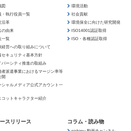
織図
環境活動
員・執行役員一覧
社会貢献
社沿革
環境保全に向けた研究開発
名の由来
ISO14001認証取得
点一覧
ISO・各種認証取得
康経営への取り組みについて
報セキュリティ基本方針
イバーシティ推進の取組み
働者派遣事業におけるマージン率等
公開
ーシャルメディア公式アカウント一
スコットキャラクター紹介
ースリリース
コラム・読み物
nishimu 動画チャンネル