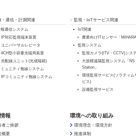
御・通信・計測関連
監視・IoTサービス関連
情報通信システム
IoT関連
IP対応監視端末装置
農業向けITセンサー「MIHAR
ユニバーサルレピータ
監視システム
4CH型小容量光端局装置
監視カメラ(ITV・CCTV)シス
光配線ユニット(光成端箱)
大規模遠隔監視システム「NS
Station」
コミュニティ無線システム
環境監視サービス(ソラティム
IPコミュニティ無線システム
ビス)
設備監視サービス
情報
環境への取り組み
表者ご挨拶
環境理念・環境方針
社概要
推進体制