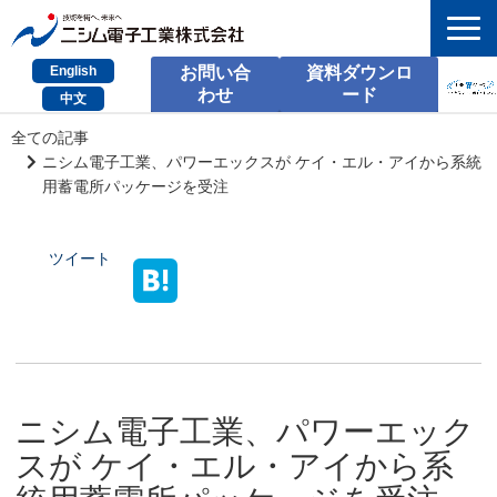
English
お問い合
資料ダウンロ
わせ
ード
中文
HOME
全ての記事
ニシム電子工業、パワーエックスが ケイ・エル・アイから系統
検索
用蓄電所パッケージを受注
製品とサービス
ツイート
課題別のご相談
会社情報
サポート情報
ニシム電子工業、パワーエック
採用情報
スが ケイ・エル・アイから系
お問い合わせ