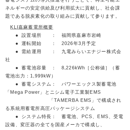
ネルギーの安定供給及び利用拡大に貢献し、社会課
題である脱炭素化の取り組みに貢献して参ります。
KLI嘉麻蓄電所概要
● 設置場所 ： 福岡県嘉麻市岩崎
● 運転開始 ： 2026年3月予定
● 需給運用 ： 九電みらいエナジー株式会
社
● 蓄電池容量 ： 8,226kWh［公称値］（蓄
電池出力：1,999kW）
● 蓄電システム： パワーエックス製蓄電池
「Mega Power」とニシム電子工業製EMS
「TAMERBA EMS」で構成され
る系統用蓄電所高圧パッケージシステム
● システム特長： 蓄電池、PCS、EMS、受電
設備、変圧器の全てを国産メーカで構成し、