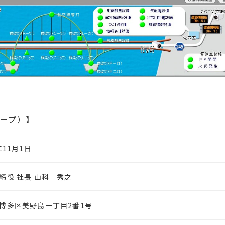
ープ）】
年
11
月
1
日
締役 社長 山科 秀之
博多区美野島一丁目
2
番
1
号