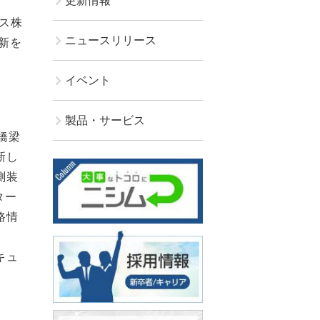
更新情報
ス株
ニュースリリース
新を
イベント
製品・サービス
橋梁
新し
測装
ター
路情
キュ