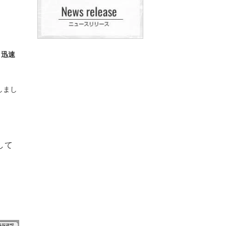
と迅速
しまし
して