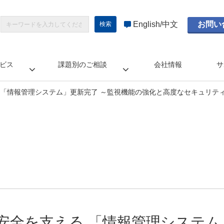
English
中文
お問い
ビス
課題別のご相談
会社情報
サ
 「情報管理システム」更新完了 ～監視機能の強化と高度なセキュリテ
安全を支える 「情報管理システム