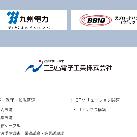
事・保守・監視関連
ICTソリューション関連
屋内設備
ITインフラ構築
無線設備
通信ケーブル
電波受信調査、電磁誘導・静電誘導調