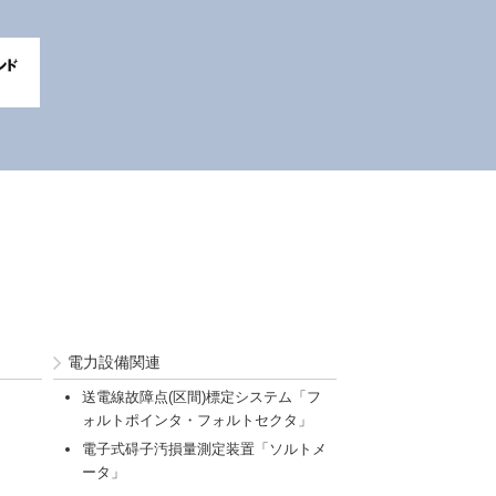
電力設備関連
送電線故障点(区間)標定システム「フ
ォルトポインタ・フォルトセクタ」
電子式碍子汚損量測定装置「ソルトメ
ータ」