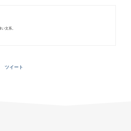
疎い文系。
ツイート