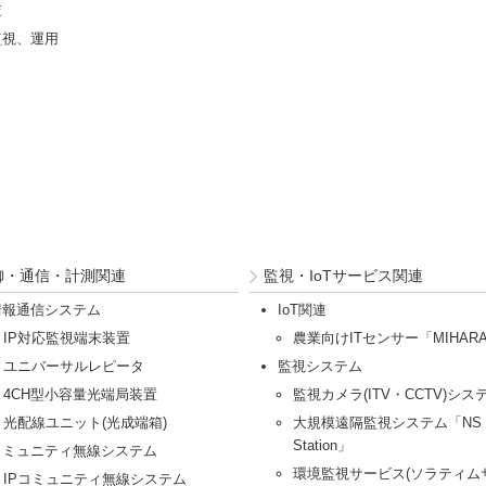
査
監視、運用
御・通信・計測関連
監視・IoTサービス関連
情報通信システム
IoT関連
IP対応監視端末装置
農業向けITセンサー「MIHAR
ユニバーサルレピータ
監視システム
4CH型小容量光端局装置
監視カメラ(ITV・CCTV)シス
光配線ユニット(光成端箱)
大規模遠隔監視システム「NS
Station」
コミュニティ無線システム
環境監視サービス(ソラティム
IPコミュニティ無線システム