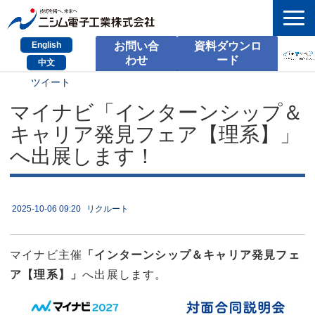
English
お問い合
資料ダウンロ
わせ
ード
中文
ツイート
HOME
マイナビ「インターンシップ＆
検索
キャリア発見フェア【理系】」
製品とサービス
へ出展します！
課題別のご相談
2025-10-06 09:20
リクルート
会社情報
サポート情報
マイナビ主催
「インターンシップ＆キャリア発見フェ
採用情報
ア【理系】」
へ出展します。
お問い合わせ