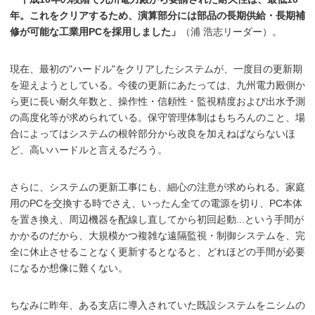
年。これをクリアするため、演算部分には部品の長期供給・長期補
修が可能な工業用PCを採用しました」
（浦 浩志リーダー）。
現在、最初の"ハードル"をクリアしたシステムが、一度目の更新期
を迎えようとしている。今後の更新にあたっては、九州電力殿側か
ら更に長い耐久年数と、操作性・信頼性・監視精度および出水予測
の高度化等が求められている。保守管理体制はもちろんのこと、場
合によってはシステムの根幹部分から改良を加えねばならないほ
ど、高いハードルと言えるだろう。
さらに、システムの更新工事にも、細心の注意が求められる。家庭
用のPCを交換する時でさえ、いったん全ての電源を切り、PC本体
を置き換え、周辺機器を配線し直してから初回起動...という手間が
かかるのだから、大規模かつ複雑な遠隔監視・制御システムを、完
全に休止させることなく更新するとなると、どれほどの手間が必要
になるか想像に難くない。
ちなみに昨年、ある支店に導入されていた既設システムをニシムの