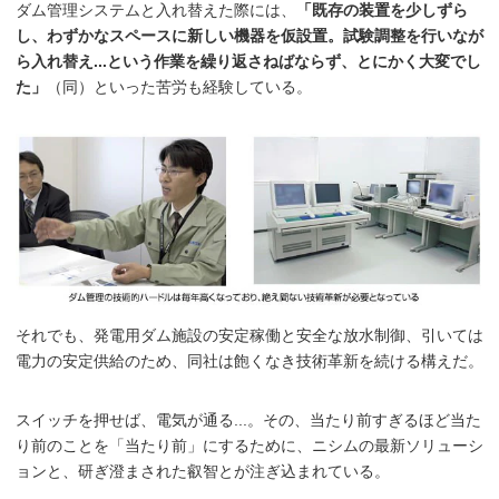
ダム管理システムと入れ替えた際には、
「既存の装置を少しずら
し、わずかなスペースに新しい機器を仮設置。試験調整を行いなが
ら入れ替え...という作業を繰り返さねばならず、とにかく大変でし
た」
（同）といった苦労も経験している。
それでも、発電用ダム施設の安定稼働と安全な放水制御、引いては
電力の安定供給のため、同社は飽くなき技術革新を続ける構えだ。
スイッチを押せば、電気が通る...。その、当たり前すぎるほど当た
り前のことを「当たり前」にするために、ニシムの最新ソリューシ
ョンと、研ぎ澄まされた叡智とが注ぎ込まれている。