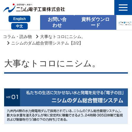
English
お問い合
資料ダウンロ
わせ
ード
中文
HOME
コラム・読み物
大事なトコロにニシム。
ニシムのダム総合管理システム【2/2】
検索
大事なトコロにニシム。
製品とサービス
課題別のご相談
会社情報
サポート情報
採用情報
お問い合わせ