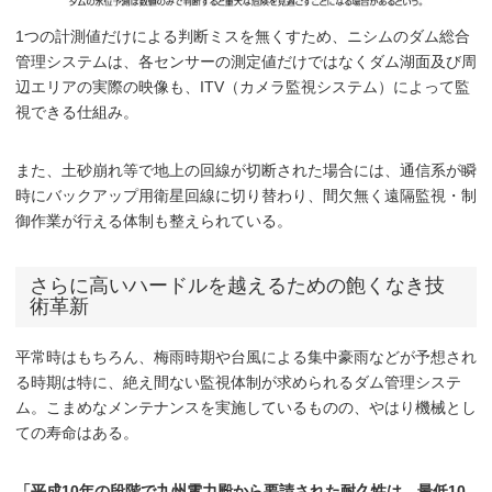
1つの計測値だけによる判断ミスを無くすため、ニシムのダム総合
管理システムは、各センサーの測定値だけではなくダム湖面及び周
辺エリアの実際の映像も、ITV（カメラ監視システム）によって監
視できる仕組み。
また、土砂崩れ等で地上の回線が切断された場合には、通信系が瞬
時にバックアップ用衛星回線に切り替わり、間欠無く遠隔監視・制
御作業が行える体制も整えられている。
さらに高いハードルを越えるための飽くなき技
術革新
平常時はもちろん、梅雨時期や台風による集中豪雨などが予想され
る時期は特に、絶え間ない監視体制が求められるダム管理システ
ム。こまめなメンテナンスを実施しているものの、やはり機械とし
ての寿命はある。
「平成10年の段階で九州電力殿から要請された耐久性は、最低10