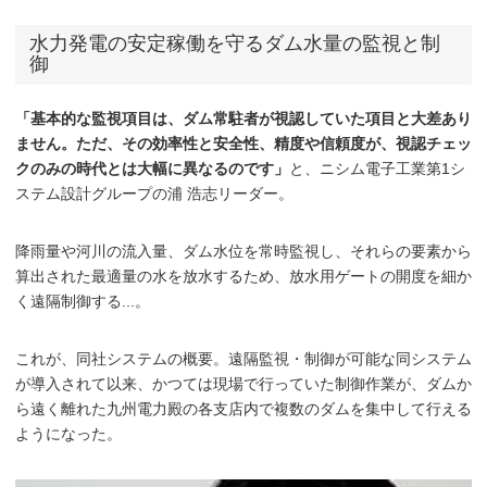
水力発電の安定稼働を守るダム水量の監視と制
御
「基本的な監視項目は、ダム常駐者が視認していた項目と大差あり
ません。ただ、その効率性と安全性、精度や信頼度が、視認チェッ
クのみの時代とは大幅に異なるのです」
と、ニシム電子工業第1シ
ステム設計グループの浦 浩志リーダー。
降雨量や河川の流入量、ダム水位を常時監視し、それらの要素から
算出された最適量の水を放水するため、放水用ゲートの開度を細か
く遠隔制御する...。
これが、同社システムの概要。遠隔監視・制御が可能な同システム
が導入されて以来、かつては現場で行っていた制御作業が、ダムか
ら遠く離れた九州電力殿の各支店内で複数のダムを集中して行える
ようになった。