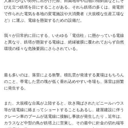
人家の少ない郊外に出かけた際、田園地帯や山嶺の傾斜面などにそ
びえ立つ鉄塔を目にすることがある。それら鉄塔の多くは、発電所
で作られた電気を各地の変電施設や大消費者（大規模な生産工場な
ど）に運ぶ、電線を懸架するための設備だ。
我々が日常的に目にする、いわゆる「電信柱」に懸かっている電線
と異なり、鉄塔が懸架する電線は、絶縁被膜に覆われておらず自然
環境の様々な危険要因にさらされている。
最も多いのは、落雷による衝撃。積乱雲が発達する夏場はもちろん
のこと、帯電した雲の塊が低く垂れ込めやすい冬場も、落雷は頻繁
に発生する。
また、大規模な台風が上陸すると、吹き飛ばされたビニールハウス
等が送電線に絡まってショートすることもあるし、建屋建設に伴う
クレーン車のブームが送電線に接触し事故が発生したり，近年は、
カラスなど中型の鳥が鉄塔上に営巣し、その最中に針金の切れ端等