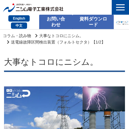
English
お問い合
資料ダウンロ
わせ
ード
中文
HOME
コラム・読み物
大事なトコロにニシム。
送電線故障区間検出装置（フォルトセクタ）【1/2】
検索
大事なトコロにニシム。
製品とサービス
課題別のご相談
会社情報
サポート情報
採用情報
お問い合わせ