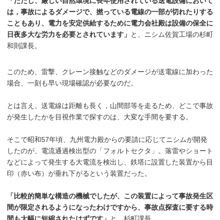
「ただし、厳しい自然環境に長年使用されている送電設備において
は，事故によるダメージで、撚っている電線の一部が切れたりする
こともあり、電力を安定供給するために電力会社殿は設備の保全に
日夜多大な労力を必要とされています」
と、ニシム佐賀工場の杉町
和則課長。
このため、雷撃、クレーン接触などのダメージが送電線に加わった
場合、一刻も早い現場確認が必要なのだ。
とは言え、送電線は距離も長く，山間部等を走るため、どこで事故
が発生したかを目視作業で探すのは、大変な手間を要する。
そこで昭和57年頃、九州電力殿からの要請に応じてニシムが開発
したのが、電流通過検出型の「フォルトセクタ」。落雷やショート
などによって発生する大電流を検出し、鉄塔に設置した装置から目
印（赤い布）が垂れ下がるという装置だった。
「比較的簡単な構造の機械でしたが、この装置によって事故発生区
間が限定されるようになったわけですから、事故点探査に要する時
間も大幅に短縮されたはずです」
と、杉町課長。