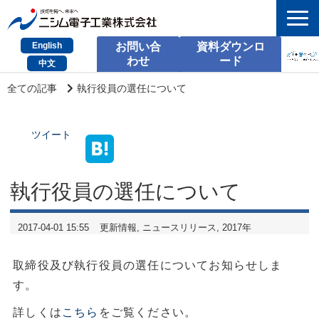
English
お問い合
資料ダウンロ
わせ
ード
中文
HOME
全ての記事
執行役員の選任について
検索
ツイート
製品とサービス
課題別のご相談
執行役員の選任について
会社情報
2017-04-01 15:55
更新情報
ニュースリリース
2017年
サポート情報
取締役及び執行役員の選任についてお知らせしま
採用情報
す。
お問い合わせ
詳しくは
こちら
をご覧ください。