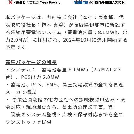
本パッケージは、丸紅株式会社（本社：東京都、代
表取締役社長：柿木 真澄）が長野県伊那市に新設す
る系統用蓄電池システム（蓄電池容量：8.1MWh、出
力2.0MW）に採用され、2024年10月に運用開始する
予定です。
高圧パッケージの特長
・システム： 蓄電池容量 8.1MWh（2.7MWh×3
台）、PCS出力 2.0MW
・蓄電池、PCS、EMS、高圧受電設備の全てを国産
メーカで構成
・ 事業企画段階の電力会社への接続検討申込み・法
令対応・現地調査から、蓄電所の建設工事、建
設後のシステム監視・点検・保守対応までを全て
ワンストップで提供