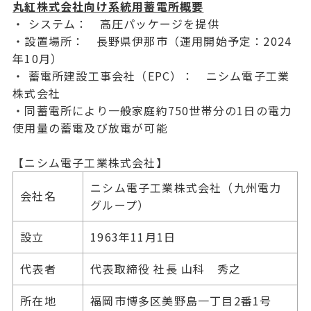
丸紅株式会社向け系統用蓄電所概要
・ システム： 高圧パッケージを提供
・設置場所： 長野県伊那市（運用開始予定：2024
年10月）
・ 蓄電所建設工事会社（EPC）： ニシム電子工業
株式会社
・同蓄電所により一般家庭約750世帯分の1日の電力
使用量の蓄電及び放電が可能
【ニシム電子工業株式会社】
ニシム電子工業株式会社（九州電力
会社名
グループ）
設立
1963年11月1日
代表者
代表取締役 社長 山科 秀之
所在地
福岡市博多区美野島一丁目2番1号