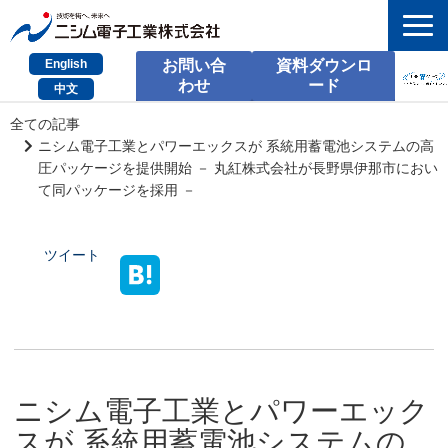
English
お問い合
資料ダウンロ
わせ
ード
中文
HOME
全ての記事
ニシム電子工業とパワーエックスが 系統用蓄電池システムの高
検索
圧パッケージを提供開始 － 丸紅株式会社が長野県伊那市におい
て同パッケージを採用 －
製品とサービス
ツイート
課題別のご相談
会社情報
サポート情報
採用情報
ニシム電子工業とパワーエック
お問い合わせ
スが 系統用蓄電池システムの