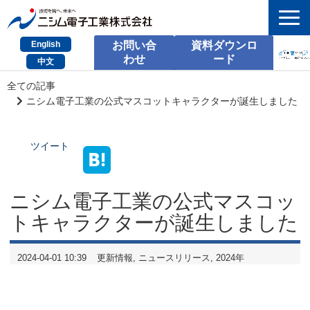
English
お問い合
資料ダウンロ
わせ
ード
中文
HOME
全ての記事
ニシム電子工業の公式マスコットキャラクターが誕生しました
検索
ツイート
製品とサービス
課題別のご相談
ニシム電子工業の公式マスコッ
会社情報
トキャラクターが誕生しました
サポート情報
2024-04-01 10:39
更新情報
ニュースリリース
2024年
採用情報
お問い合わせ