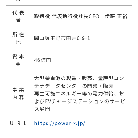
代 表
取締役 代表執行役社長CEO 伊藤 正裕
者
所 在
岡山県玉野市田井6-9-1
地
資 本
46億円
金
⼤型蓄電池の製造・販売、量産型コン
テナデータセンターの開発・販売
事 業
再生可能エネルギー等の電力供給、お
内 容
よびEVチャージステーションのサービ
ス展開
U R L
https://power-x.jp/