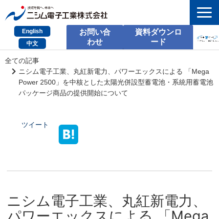
English
お問い合
資料ダウンロ
わせ
ード
中文
HOME
全ての記事
ニシム電子工業、丸紅新電力、パワーエックスによる 「Mega
検索
Power 2500」を中核とした太陽光併設型蓄電池・系統用蓄電池
パッケージ商品の提供開始について
製品とサービス
ツイート
課題別のご相談
会社情報
サポート情報
採用情報
ニシム電子工業、丸紅新電力、
お問い合わせ
パワーエックスによる 「Mega