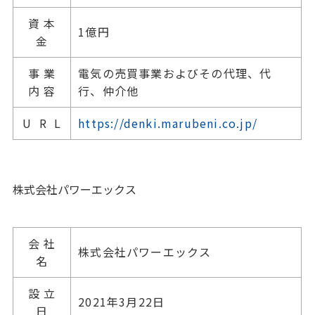
資 本
1億円
金
事 業
電気の売買事業およびその代理、代
内 容
行、仲介他
U R L
https://denki.marubeni.co.jp/
株式会社パワーエックス
会 社
株式会社パワーエックス
名
設 立
2021年3月22日
日