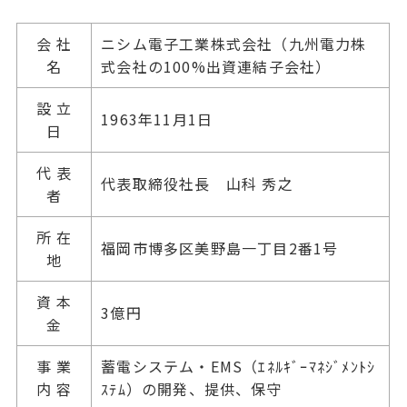
会 社
ニシム電子工業株式会社（九州電力株
名
式会社の
100%
出資連結子会社）
設 立
1963年11月1日
日
代 表
代表取締役社長 山科 秀之
者
所 在
福岡市博多区美野島一丁目2番1号
地
資 本
3億円
金
事 業
蓄電システム・
EMS
（ｴﾈﾙｷﾞｰﾏﾈｼﾞﾒﾝﾄｼ
内 容
ｽﾃﾑ）の開発、提供、保守