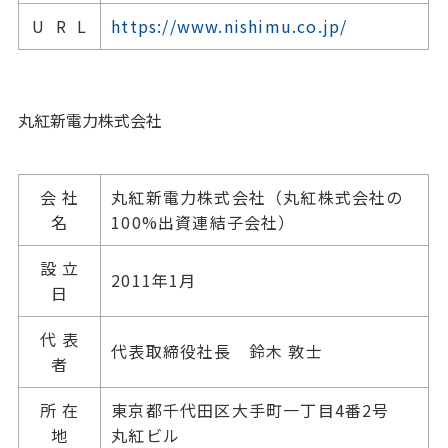
U R L
https://www.nishimu.co.jp/
丸紅新電力株式会社
会 社
丸紅新電力株式会社（丸紅株式会社の
名
100%
出資連結子会社）
設 立
2011
年
1
月
日
代 表
代表取締役社長 鈴木 敦士
者
所 在
東京都千代田区大手町一丁目4番2号
地
丸紅ビル