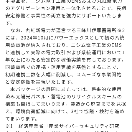
本製品を、ニシム電子工業のEMSおよび丸紅新電力
のアグリゲーション運用と一体化させることで、長期
安定稼働と事業性の両立を強力にサポートいたしま
す。
なお、丸紅新電力が運営する三峰川伊那蓄電所※2
には、2024年10月にパワーエックスとして初の系統
用蓄電池が納入されており、ニシム電子工業のEMS
と連携して実際の電力取引および系統運用において1
年以上にわたる安定的な稼働実績を有しております。
同蓄電所での連携・運用実績を基盤とすることで、
初期連携工数を大幅に削減し、スムーズな事業開始
と安定稼働を実現いたします。
本パッケージの展開にあたっては、将来的な使用
済み太陽光パネル・蓄電池のリサイクルスキームの
構築も目指してまいります。製造から廃棄までを見据
え、環境負荷低減に向けて、3社で協議・検討を進め
てまいります。
※1 経済産業省「産業サイバーセキュリティ研究