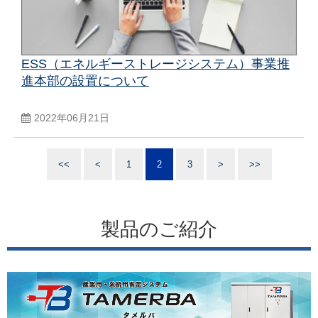
ESS（エネルギーストレージシステム）事業推
進本部の設置について
2022年06月21日
<<
<
1
2
3
>
>>
製品のご紹介