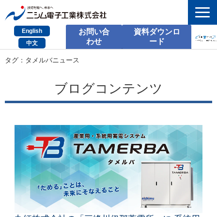
English
お問い合
資料ダウンロ
わせ
ード
中文
HOME
タグ：タメルバニュース
検索
ブログコンテンツ
製品とサービス
課題別のご相談
会社情報
サポート情報
採用情報
お問い合わせ