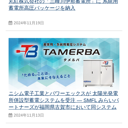
丸紅株式会社の「三峰川伊那蓄電所」に 系統用
蓄電所高圧パッケージを納入
2024年11月19日
ニシム電子工業とパワーエックスが 太陽光発電
所併設型蓄電システムを受注 — SMFL みらいパ
ートナーズが福岡県古賀市において同システム
を採用 －
2024年11月13日